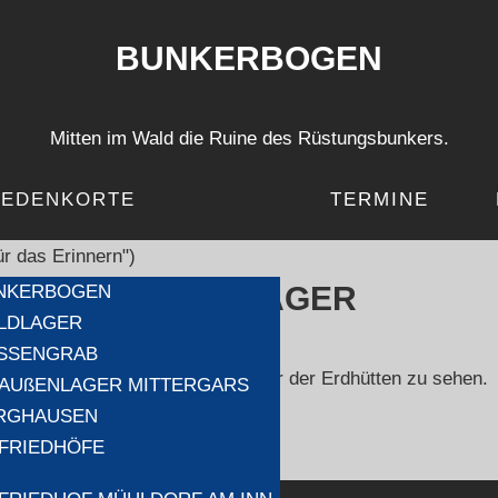
BUNKERBOGEN
Mitten im Wald die Ruine des Rüstungsbunkers.
EDENKORTE
TERMINE
WALDLAGER
NKERBOGEN
LDLAGER
SSENGRAB
Vom Waldlager sind noch Löcher der Erdhütten zu sehen.
-AUßENLAGER MITTERGARS
RGHAUSEN
-FRIEDHÖFE