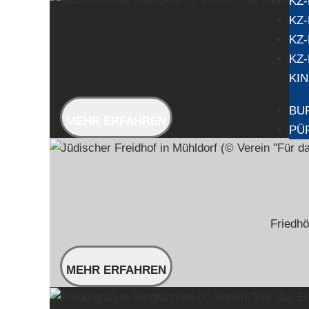
KZ
KZ
KZ
KZ
KI
BU
MEHR ERFAHREN
PÜ
Friedhö
MEHR ERFAHREN