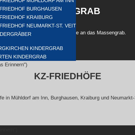
-FRIEDHOF MÜHLDORF AM INN
-FRIEDHOF BURGHAUSEN
MASSENGRAB
-FRIEDHOF KRAIBURG
-FRIEDHOF NEUMARKT-ST. VEIT
Nur eine Bodenmulde erinnerte an das Massengrab.
NDERGRÄBER
RGKIRCHEN KINDERGRAB
RTEN KINDERGRAB
KZ-FRIEDHÖFE
fe in Mühldorf am Inn, Burghausen, Kraiburg und Neumarkt-S